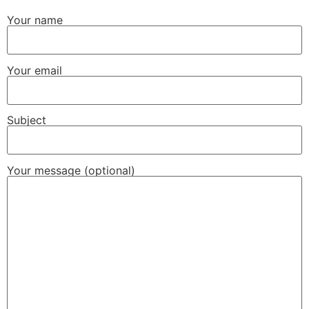
Your name
私がオンライン ギャンブルに惹かれるのは、純粋にエンタ
ーテイメント性があるからです。一夜にして金持ちになる
ためにやっているわけではありません。純粋に楽しいから
Your email
プレイしているのです。スロット リールの回転を見たり、
ポーカーで本物のプレイヤーと腕試しをしたりするのは、
何か魅惑的なものがあります。
vera&john casino
のような
Subject
オンライン プラットフォームなら、5 分でも 1 時間でも、
いつでも好きなときに簡単にプレイできます。これらのゲ
ームは、見事なグラフィックとサウンド効果で、没入感が
Your message (optional)
あって楽しいです。ボーナス ラウンドやプロモーション
も、ワクワクさせてくれます。まるで自宅にいながら仮想
カジノに足を踏み入れたような気分です。